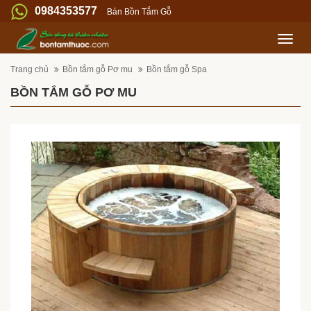
0984353577
Bán Bồn Tắm Gỗ
Trang chủ
Bồn tắm gỗ Pơ mu
Bồn tắm gỗ Spa
BỒN TẮM GỖ PƠ MU